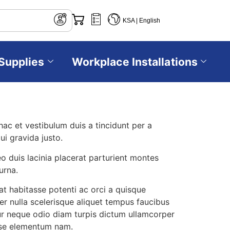
KSA | English
Supplies
Workplace Installations
ac et vestibulum duis a tincidunt per a
i gravida justo.
eo duis lacinia placerat parturient montes
urna.
 habitasse potenti ac orci a quisque
er nulla scelerisque aliquet tempus faucibus
r neque odio diam turpis dictum ullamcorper
sse elementum nam.