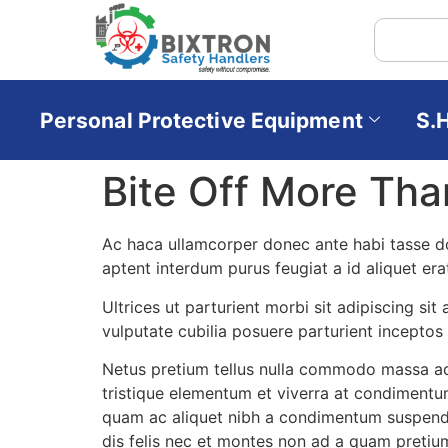
Personal Protective Equipment
S.
Bite Off More Th
Ac haca ullamcorper donec ante habi tasse do
aptent interdum purus feugiat a id aliquet er
Ultrices ut parturient morbi sit adipiscing si
vulputate cubilia posuere parturient incepto
Netus pretium tellus nulla commodo massa ad
tristique elementum et viverra at condimentum
quam ac aliquet nibh a condimentum suspendi
dis felis nec et montes non ad a quam preti