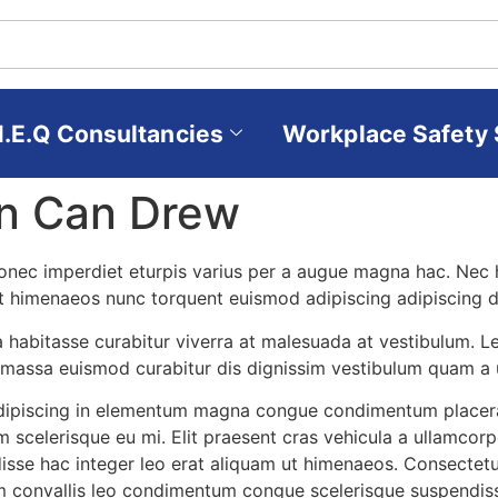
H.E.Q Consultancies
Workplace Safety 
an Can Drew
nec imperdiet eturpis varius per a augue magna hac. Nec h
at himenaeos nunc torquent euismod adipiscing adipiscing du
t a habitasse curabitur viverra at malesuada at vestibulum. L
s massa euismod curabitur dis dignissim vestibulum quam a 
ipiscing in elementum magna congue condimentum placerat
 scelerisque eu mi. Elit praesent cras vehicula a ullamcorp
sse hac integer leo erat aliquam ut himenaeos. Consectetu
um convallis leo condimentum congue scelerisque suspendi